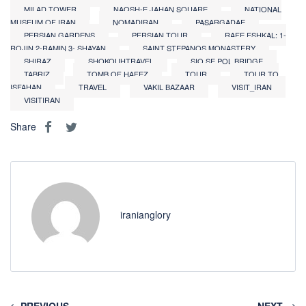
MILAD TOWER
NAQSH-E JAHAN SQUARE
NATIONAL
MUSEUM OF IRAN
NOMADIRAN
PASARGADAE
PERSIAN GARDENS
PERSIAN TOUR
RAFE ESHKAL: 1-
ROJIN 2-RAMIN 3- SHAYAN
SAINT STEPANOS MONASTERY
SHIRAZ
SHOKOUHTRAVEL
SIO SE POL BRIDGE
TABRIZ
TOMB OF HAFEZ
TOUR
TOUR TO
ISFAHAN
TRAVEL
VAKIL BAZAAR
VISIT_IRAN
VISITIRAN
Share
iranianglory