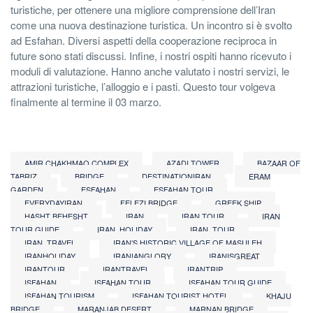
turistiche, per ottenere una migliore comprensione dell’Iran
come una nuova destinazione turistica. Un incontro si è svolto
ad Esfahan. Diversi aspetti della cooperazione reciproca in
future sono stati discussi. Infine, i nostri ospiti hanno ricevuto i
moduli di valutazione. Hanno anche valutato i nostri servizi, le
attrazioni turistiche, l’alloggio e i pasti. Questo tour volgeva
finalmente al termine il 03 marzo.
AMIR CHAKHMAQ COMPLEX
AZADI TOWER
BAZAAR OF
TABRIZ
BRIDGE
DESTINATIONIRAN
ERAM
GARDEN
ESFAHAN
ESFAHAN TOUR
EVERYDAYIRAN
FELEZI BRIDGE
GREEK SHIP
HASHT BEHESHT
IRAN
IRAN TOUR
IRAN
TOUR GUIDE
IRAN_HOLIDAY
IRAN_TOUR
IRAN_TRAVEL
IRAN’S HISTORIC VILLAGE OF MASULEH
IRANHOLIDAY
IRANIANGLORY
IRANISGREAT
IRANTOUR
IRANTRAVEL
IRANTRIP
ISFAHAN
ISFAHAN TOUR
ISFAHAN TOUR GUIDE
ISFAHAN TOURISM
ISFAHAN TOURIST HOTEL
KHAJU
BRIDGE
MARANJAB DESERT
MARNAN BRIDGE