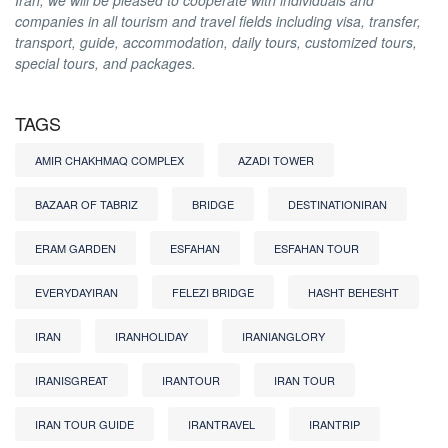
Iran, we will be pleased to cooperate with individuals and
companies in all tourism and travel fields including visa, transfer,
transport, guide, accommodation, daily tours, customized tours,
special tours, and packages.
TAGS
AMIR CHAKHMAQ COMPLEX
AZADI TOWER
BAZAAR OF TABRIZ
BRIDGE
DESTINATIONIRAN
ERAM GARDEN
ESFAHAN
ESFAHAN TOUR
EVERYDAYIRAN
FELEZI BRIDGE
HASHT BEHESHT
IRAN
IRANHOLIDAY
IRANIANGLORY
IRANISGREAT
IRANTOUR
IRAN TOUR
IRAN TOUR GUIDE
IRANTRAVEL
IRANTRIP