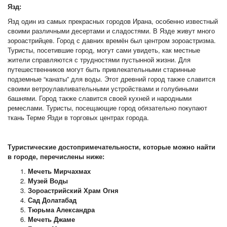
Язд:
Язд один из самых прекрасных городов Ирана, особенно известный
своими различными десертами и сладостями. В Язде живут много
зороастрийцев. Город с давних времён был центром зороастризма.
Туристы, посетившие город, могут сами увидеть, как местные
жители справляются с трудностями пустынной жизни. Для
путешественников могут быть привлекательными старинные
подземные “канаты” для воды. Этот древний город также славится
своими ветроулавливательными устройствами и голубиными
башнями. Город также славится своей кухней и народными
ремеслами. Туристы, посещающие город обязательно покупают
ткань Терме Язди в торговых центрах города.
Туристические достопримечательности, которые можно найти
в городе, перечислены ниже:
Мечеть Мирчахмах
Музей Воды
Зороастрийский Храм Огня
Сад Долатабад
Тюрьма Александра
Мечеть Джаме