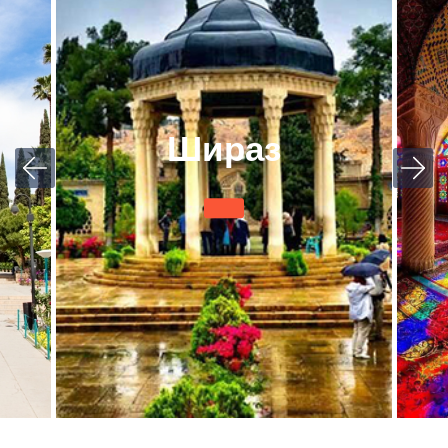
Шираз