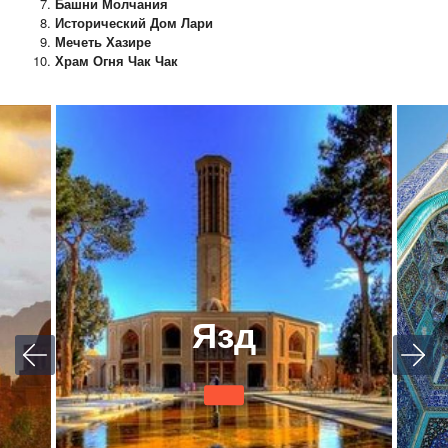
Башни Молчания
Исторический Дом Лари
Мечеть Хазире
Храм Огня Чак Чак
Язд