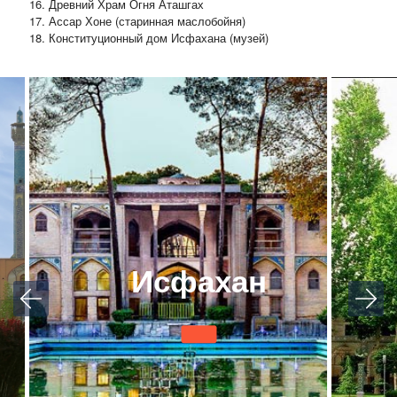
Древний Храм Огня Аташгах
Ассар Хоне (старинная маслобойня)
Конституционный дом Исфахана (музей)
Исфахан