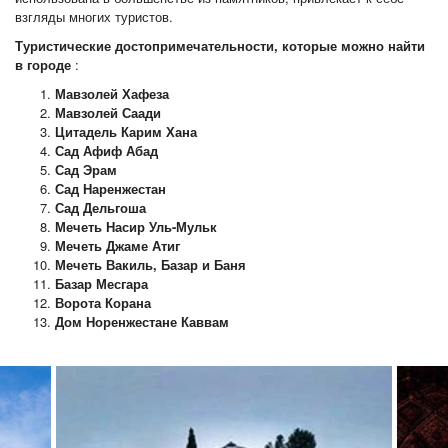
взгляды многих туристов.
Туристические достопримечательности, которые можно найти
в городе
:
Мавзолей Хафеза
Мавзолей Саади
Цитадель Карим Хана
Сад Афиф Абад
Сад Эрам
Сад Наренжестан
Сад Дельгоша
Мечеть Насир Уль-Мульк
Мечеть Джаме Атиг
Мечеть Вакиль, Базар и Баня
Базар Месгара
Ворота Корана
Дом Норенжестане Каввам