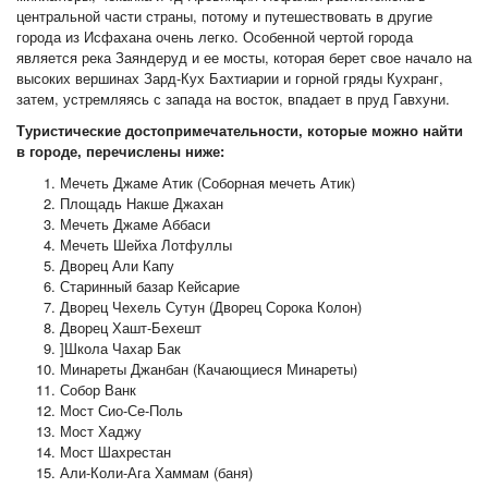
центральной части страны, потому и путешествовать в другие
города из Исфахана очень легко. Особенной чертой города
является река Заяндеруд и ее мосты, которая берет свое начало на
высоких вершинах Зард-Кух Бахтиарии и горной гряды Кухранг,
затем, устремляясь с запада на восток, впадает в пруд Гавхуни.
Туристические достопримечательности, которые можно найти
в городе, перечислены ниже:
Мечеть Джаме Атик (Соборная мечеть Атик)
Площадь Накше Джахан
Мечеть Джаме Аббаси
Мечеть Шейха Лотфуллы
Дворец Али Капу
Старинный базар Кейсарие
Дворец Чехель Сутун (Дворец Сорока Колон)
Дворец Хашт-Бехешт
]Школа Чахар Бак
Минареты Джанбан (Качающиеся Минареты)
Собор Ванк
Мост Сио-Се-Поль
Мост Хаджу
Мост Шахрестан
Али-Коли-Ага Хаммам (баня)