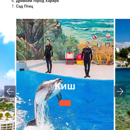
Древний город Харире
Сад Птиц
Киш