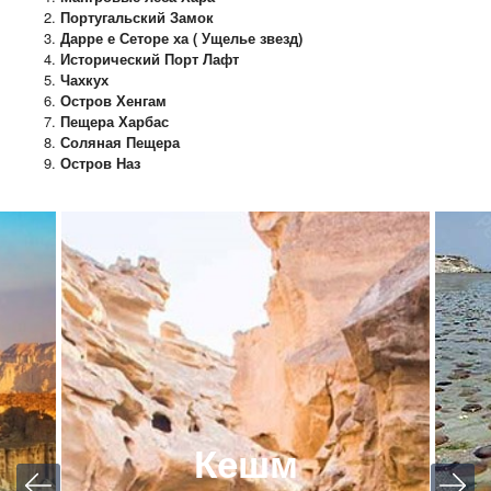
Португальский Замок
Дарре е Сеторе ха ( Ущелье звезд)
Исторический Порт Лафт
Чахкух
Остров Хенгам
Пещера Харбас
Соляная Пещера
Остров Наз
Кешм