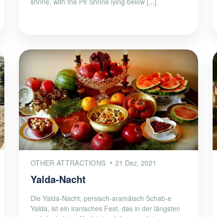
shrine, with the Pir Shrine lying below [...]
OTHER ATTRACTIONS
21 Dez. 2021
Yalda-Nacht
Die Yalda-Nacht, persisch-aramäisch Schab-e
Yalda, ist ein iranisches Fest, das in der längsten