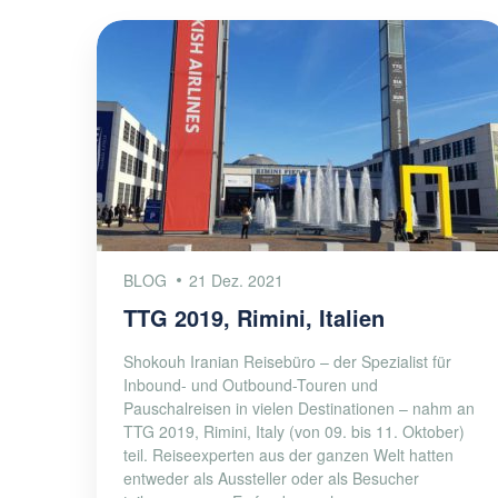
BLOG
21 Dez. 2021
TTG 2019, Rimini, Italien
Shokouh Iranian Reisebüro – der Spezialist für
Inbound- und Outbound-Touren und
Pauschalreisen in vielen Destinationen – nahm an
TTG 2019, Rimini, Italy (von 09. bis 11. Oktober)
teil. Reiseexperten aus der ganzen Welt hatten
entweder als Aussteller oder als Besucher