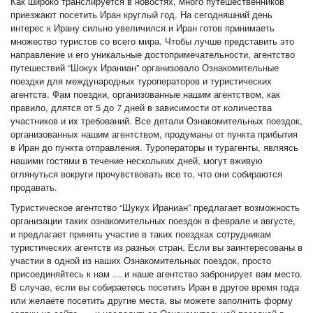
Как широко транслируется в новостях, много путешественников
приезжают посетить Иран круглый год. На сегодняшний день
интерес к Ирану сильно увеличился и Иран готов принимаеть
множество туристов со всего мира. Чтобы лучше представить это
направление и его уникальные достопримечательности, агентство
путешествий “Шокух Ираниан” организовало Ознакомительные
поездки для международных туроператоров и туристических
агентств. Фам поездки, организованные нашим агентством, как
правило, длятся от 5 до 7 дней в зависимости от количества
участников и их требований. Все детали Ознакомительных поездок,
организованных нашим агентством, продуманы от пункта прибытия
в Иран до пункта отправления. Туроператоры и турагенты, являясь
нашими гостями в течение нескольких дней, могут вживую
оглянуться вокруги прочувствовать все то, что они собираются
продавать.
Туристическое агентство “Шукух Ираниан” предлагает возможность
организации таких ознакомительных поездок в феврале и августе,
и предлагает принять участие в таких поездках сотрудникам
туристических агентств из разных стран. Если вы заинтересованы в
участии в одной из наших Ознакомительных поездок, просто
присоединяйтесь к нам … и наше агентство забронирует вам место.
В случае, если вы собираетесь посетить Иран в другое время года
или желаете посетить другие места, вы можете заполнить форму