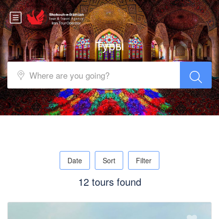
Туры
Date
Sort
Filter
12 tours found