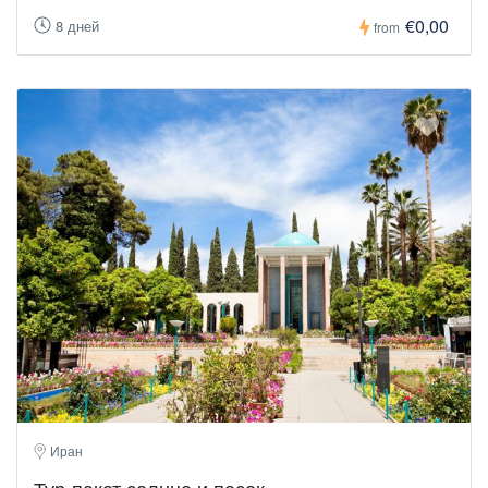
€0,00
8 дней
from
Иран
Тур-пакет солнце и песок